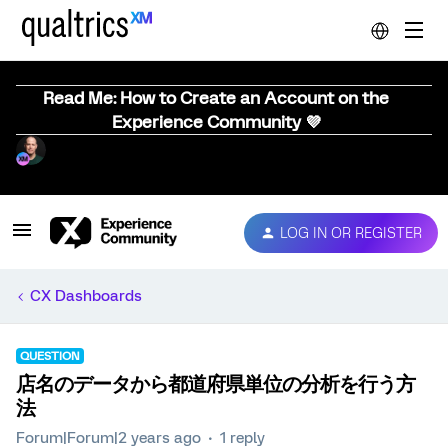
Read Me: How to Create an Account on the
Experience Community 💜
LOG IN OR REGISTER
CX Dashboards
QUESTION
店名のデータから都道府県単位の分析を行う方
法
Forum|Forum|2 years ago
1 reply