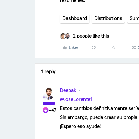
resumenes.
Dashboard
Distributions
Sum
2 people like this
Like
1 reply
Deepak
@JoseLorente1
Estos cambios definitivamente serían
+47
Sin embargo, puede crear su propia 
¡Espero eso ayude!