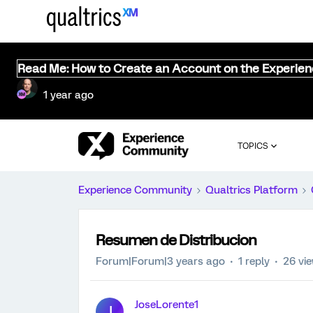
Read Me: How to Create an Account on the Experie
1 year ago
TOPICS
Experience Community
Qualtrics Platform
Resumen de Distribucion
Forum|Forum|3 years ago
1 reply
26 vi
JoseLorente1
J