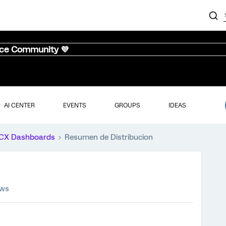
nce Community 💜
AI CENTER
EVENTS
GROUPS
IDEAS
CX Dashboards
Resumen de Distribucion
ews