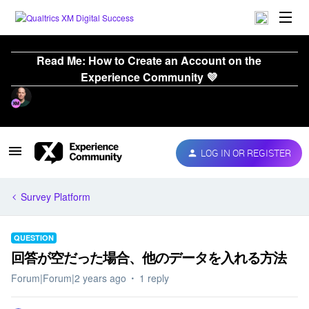
Read Me: How to Create an Account on the
Experience Community 💜
LOG IN OR REGISTER
Survey Platform
QUESTION
回答が空だった場合、他のデータを入れる方法
Forum|Forum|2 years ago
1 reply