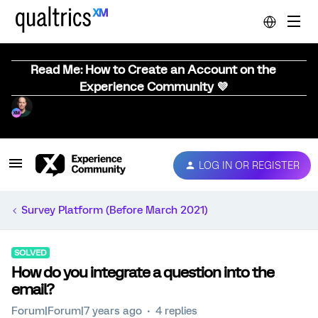
Read Me: How to Create an Account on the
Experience Community 💜
LOG IN OR REGISTER
Survey Platform (Before March 2021)
SOLVED
How do you integrate a question into the
email?
Forum|Forum|7 years ago
4 replies