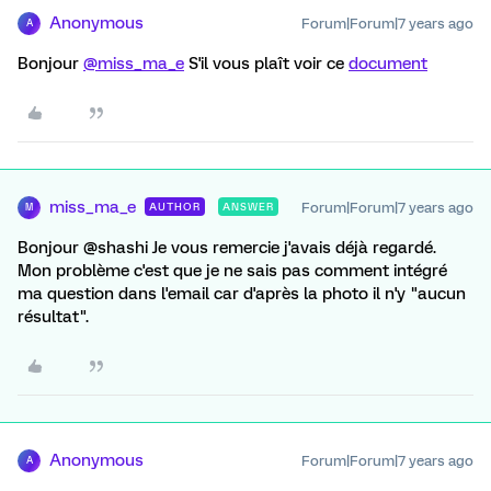
Anonymous
Forum|Forum|7 years ago
A
Bonjour
@miss_ma_e
S'il vous plaît voir ce
document
miss_ma_e
Forum|Forum|7 years ago
AUTHOR
ANSWER
M
Bonjour @shashi Je vous remercie j'avais déjà regardé.
Mon problème c'est que je ne sais pas comment intégré
ma question dans l'email car d'après la photo il n'y "aucun
résultat".
Anonymous
Forum|Forum|7 years ago
A