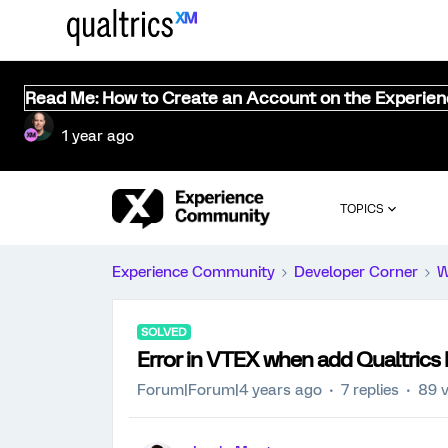
Read Me: How to Create an Account on the Experie
1 year ago
TOPICS
Experience Community
Developer Corner
W
SOLVED
Error in VTEX when add Qualtrics 
Forum|Forum|4 years ago
7 replies
89 