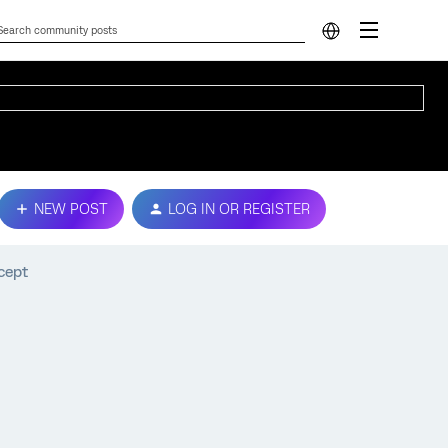
NEW POST
LOG IN OR REGISTER
cept