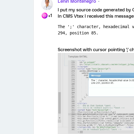
Lenin Montenegro
I put my source code generated by Q
+1
In CMS Vtex I received this message 
The ';' character, hexadecimal v
294, position 85.
Screenshot with cursor pointing ';' c