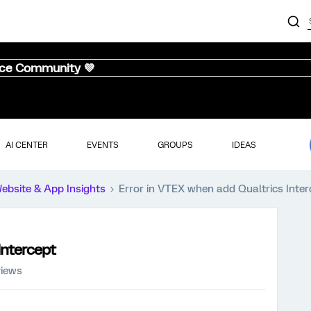
nce Community 💜
AI CENTER
EVENTS
GROUPS
IDEAS
ebsite & App Insights
Error in VTEX when add Qualtrics Inter
Intercept
views