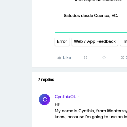
Saludos desde Cuenca, EC.
Error
Web / App Feedback
In
Like
7 replies
CynthiaQL
C
Hi!
My name is Cynthia, from Monterrey,
know, because i'm going to use an i